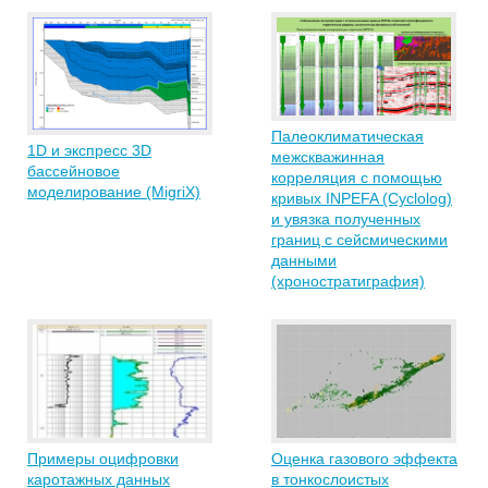
Палеоклиматическая
1D и экспресс 3D
межскважинная
бассейновое
корреляция с помощью
моделирование (MigriX)
кривых INPEFA (Cyclolog)
и увязка полученных
границ с сейсмическими
данными
(хроностратиграфия)
Примеры оцифровки
Оценка газового эффекта
каротажных данных
в тонкослоистых