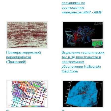
песчаниках по
соотношению
импедансов SIMP - AIMP
Примеры корректной
Выделение геологических
переобработки
тел в 3Д пространстве в
(Прикаспий)
программном
обеспечении Halliburton
GeoProbe