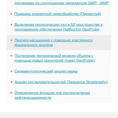
песчаниках по соотношению импедансов SIMP - AIMP
Примеры корректной переобработки (Прикаспий)
Выделение геологических тел в 3Д пространстве в
программном обеспечении Halliburton GeoProbe
Прогноз насыщения с помощью кластерного
фациального анализа
Построение тектонической модели объекта с
помощью новых технологий (пакет GeoProbe)
Седиментологический анализ керна
Анализ последовательностей (Sequence Stratigraphy)
Определение функции для распределения
нефтенасыщенности