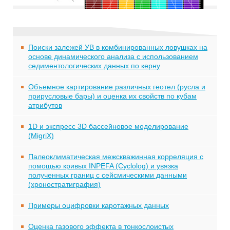
Поиски залежей УВ в комбинированных ловушках на
основе динамического анализа с использованием
седиментологических данных по керну
Объемное картирование различных геотел (русла и
прирусловые бары) и оценка их свойств по кубам
атрибутов
1D и экспресс 3D бассейновое моделирование
(MigriX)
Палеоклиматическая межскважинная корреляция с
помощью кривых INPEFA (Cyclolog) и увязка
полученных границ с сейсмическими данными
(хроностратиграфия)
Примеры оцифровки каротажных данных
Оценка газового эффекта в тонкослоистых